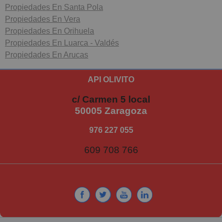
Propiedades En Santa Pola
Propiedades En Vera
Propiedades En Orihuela
Propiedades En Luarca - Valdés
Propiedades En Arucas
API OLIVITO
c/ Carmen 5 local
50005 Zaragoza
976 227 055
609 708 766