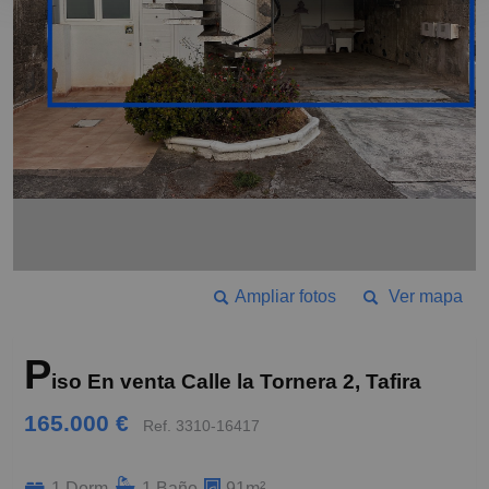
Ampliar fotos
Ver mapa
P
iso En venta Calle la Tornera 2, Tafira
165.000 €
Ref. 3310-16417
1 Dorm
1 Baño
91m²