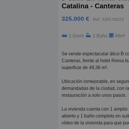
Catalina - Canteras
325.000 €
Ref. 3283-09223
1 Dorm
1 Baño
49m²
Se vende espectacular ático B con solarium a estrenar en la zona de Las
Canteras, frente al hotel Reina I
superficie de 49,36 m².
Ubicación inmejorable, en segun
demandadas de la ciudad, con la 
restauración a solo unos pasos.
La vivienda cuenta con 1 amplio
abierto y 1 baño completo en sui
vídeo de la vivienda para que p