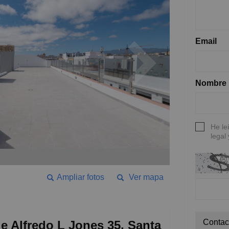
Email
Nombre
He le
legal 
Ampliar fotos
Ver mapa
Contac
le Alfredo L Jones 35, Santa