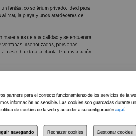
un fantástico solárium privado, ideal para
s al mar, la playa y unos atardeceres de
 materiales de alta calidad y se encuentra
e ventanas insonorizadas, persianas
 acceso directo a la planta. Pre instalación
terior, lo que le proporciona una excelente
a misma planta.
os partners para el correcto funcionamiento de los servicios de la w
amos información no sensible. Las cookies son guardadas durante u
deremos lo antes posible.
política de cookies de la web y acceder a su configuración
aquí
.
emás de los gastos de notaría, inscripción
estoría y cualesquiera otros gastos
 la compraventa que legalmente
seguir navegando
Rechazar cookies
Gestionar cookies