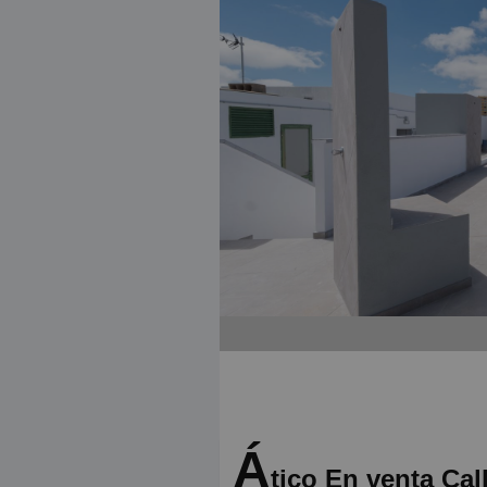
Á
tico En venta Cal