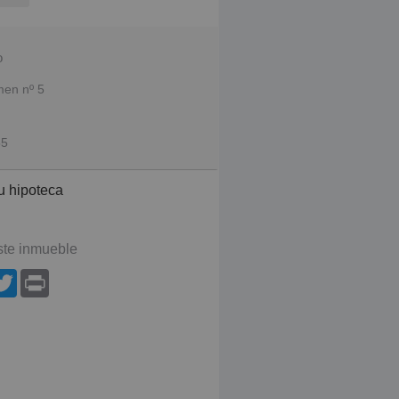
o
men nº 5
55
u hipoteca
te inmueble
App
acebook
Twitter
Print