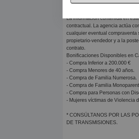
correspondan a la parte comprado
Honorarios de intermediación inmo
La información contenida en este
contractual. La agencia actúa c
cualquier eventual compraventa s
propietario-vendedor y a la poste
contrato.
Bonificaciones Disponibles en C
- Compra Inferior a 200.000 €
- Compra Menores de 40 años.
- Compra de Familia Numerosa.
- Compra de Familia Monoparent
- Compra para Personas con Dis
- Mujeres víctimas de Violencia 
* CONSÚLTANOS POR LAS PO
DE TRANSMISIONES.