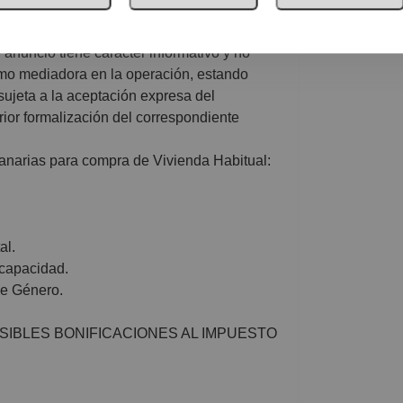
ra, salvo pacto expreso en contrario.
biliaria incluidos en el precio de venta.
 anuncio tiene carácter informativo y no
omo mediadora en la operación, estando
ujeta a la aceptación expresa del
rior formalización del correspondiente
anarias para compra de Vivienda Habitual:
al.
capacidad.
de Género.
SIBLES BONIFICACIONES AL IMPUESTO