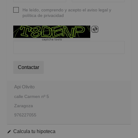
He leído, comprendo y acepto el aviso legal y
política de privacidad
captcha tools
Contactar
Api Olivito
calle Carmen nº 5
Zaragoza
976227055
Calcula tu hipoteca